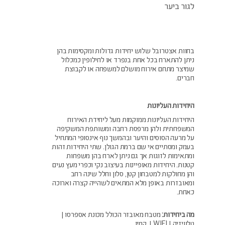
לגור ביער
בחוות אצטרובל שלוש יחידות גדולות ומקסימות בהן
ניתן להתארח בכל אחת בנפרד או לחילופין כמכלול
שמיצר מתחם אירוח מושלם למשפחה או לקבוצת
חברים.
היחידות העליונות
היחידות העליונות ממוקמות מעל ליחידת האירוח
המשפחתית ולהן מרפסת רחבה ומשותפת המשקיפה
על מרעה הסוסים והיער ובהמשך נוף אינסופי המתחיל
בעמק ומסתיים אי שם ברמת הגולן. שתי היחידות זהות
ומתאימות לזוגות אך גם ניתן לארח בהן משפחות
קטנות. היחידות מאופיינות בעיצוב נקי וכפרי מעץ נעים
והן מחולקות למטבחון קטן, סלון וחלל שינה רחב
ומאובזרות באופן מלא המתאים לשהייה קצרה וארוכה
כאחת.
מה ביחידות:
מטבח מאובזר הכולל מכונת אספרסו |
טלוויזיה | WIFI | קמין